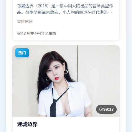
银翼边界（2016）是一部中国大陆出品的冒险类型作
品。战争阴影尚未散去，小人物的命运在时代洪流里
被轻轻托起又放下。视听风格统一而富有实验感，配
冒险
剧场
乐与画面情绪贴合。由北野武执导，宋康昊、周迅、
秦海璐，弗洛伦丝·皮尤、周冬雨等联袂出演。影片
9.8万
4千
10年前
于2016年1月26日（中国大陆）在部分地区首映上
线，适合喜欢冒险题材的观众观看。
热门
99:33
迷城边界