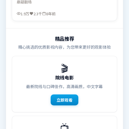
悬疑
剧场
域气质，增强沉浸感。由管虎执导，梁朝伟、胡歌、
长泽雅美，奥卡菲娜、秦海璐等联袂出演。影片于
1.9万
2.3千
8年前
2018年5月5日（法国）在部分地区首映上线，适合喜
欢悬疑题材的观众观看。
精品推荐
精心挑选的优质影视内容，为您带来更好的观影体验
🎬
院线电影
最新院线与口碑佳作，高清画质，中文字幕
立即观看
📺