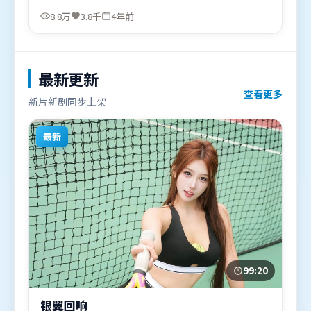
冬雨，汤唯、吴京等联袂出演。影片于2022年3月2日
8.8万
3.8千
4年前
（法国）在部分地区首映上线，适合喜欢爱情题材的
观众观看。
最新更新
查看更多
新片新剧同步上架
最新
99:20
银翼回响