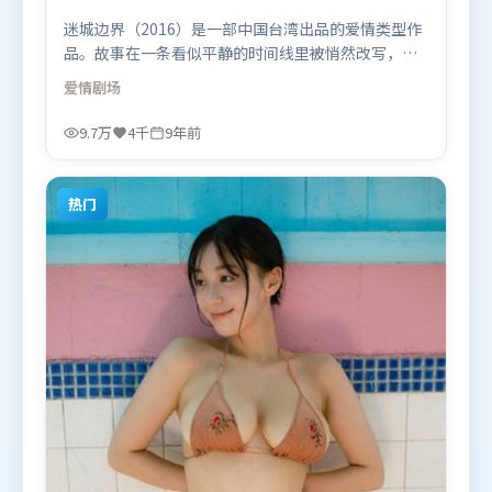
迷城边界（2016）是一部中国台湾出品的爱情类型作
品。故事在一条看似平静的时间线里被悄然改写，人
物被迫直面过去与现在的撕裂。类型元素被重新组
爱情
剧场
合，既致敬经典也尝试突破套路。由奉俊昊执导，托
尼·贾、刘亦菲、提莫西·查拉米，杨紫、杨幂、黄
9.7万
4千
9年前
政民等联袂出演。影片于2016年11月26日（中国台
湾）在部分地区首映上线，适合喜欢爱情题材的观众
观看。
热门