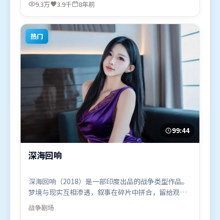
民、王景春、奥卡菲娜，全智贤、刘德华、沈腾等联
9.3万
3.9千
8年前
袂出演。影片于2018年3月8日（美国）在部分地区首
映上线，适合喜欢悬疑题材的观众观看。
热门
99:44
深海回响
深海回响（2018）是一部印度出品的战争类型作品。
梦境与现实互相渗透，叙事在碎片中拼合，留给观众
回味空间。高潮段落信息密度高，情绪释放与主题回
战争
剧场
扣同时完成。由王家卫执导，刘亦菲、提莫西·查拉