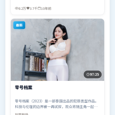
致敬经典也尝试突破套路。由宁浩执导，提莫西·查
拉米、阿米尔·汗、肖战，易烊千玺、马东锡、河正
8.2万
3.7千
10年前
宇等联袂出演。影片于2016年2月3日（英国）在部分
地区首映上线，适合喜欢犯罪题材的观众观看。
最新
97:25
零号档案
零号档案（2023）是一部泰国出品的犯罪类型作品。
科技与伦理的边界被一再试探，观众将随主角一起经
历道德震荡。高潮段落信息密度高，情绪释放与主题
犯罪
剧场