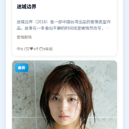
迷城边界
迷城边界（2016）是一部中国台湾出品的爱情类型作
品。故事在一条看似平静的时间线里被悄然改写，人
物被迫直面过去与现在的撕裂。类型元素被重新组
爱情
剧场
合，既致敬经典也尝试突破套路。由奉俊昊执导，托
尼·贾、刘亦菲、提莫西·查拉米，杨紫、杨幂、黄
9.7万
4千
9年前
政民等联袂出演。影片于2016年11月26日（中国台
湾）在部分地区首映上线，适合喜欢爱情题材的观众
观看。
最新