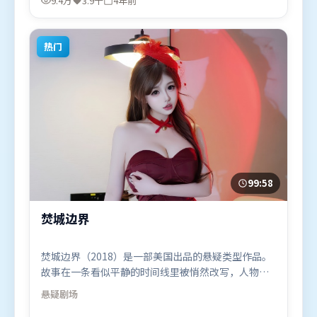
9.4万
3.9千
4年前
袂出演。影片于2021年11月16日（中国香港）在部分
地区首映上线，适合喜欢动作题材的观众观看。
热门
99:58
焚城边界
焚城边界（2018）是一部美国出品的悬疑类型作品。
故事在一条看似平静的时间线里被悄然改写，人物被
迫直面过去与现在的撕裂。叙事线索多线并进，最终
悬疑
剧场
在关键节点收束。由克里斯托弗·诺兰执导，黄政