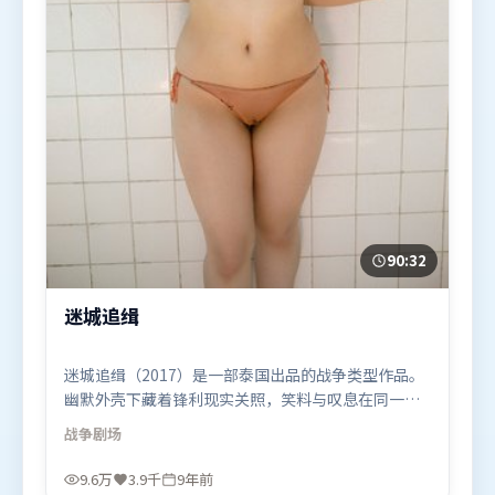
90:32
迷城追缉
迷城追缉（2017）是一部泰国出品的战争类型作品。
幽默外壳下藏着锋利现实关照，笑料与叹息在同一场
景里并存。人物关系网复杂却不凌乱，每场对手戏都
战争
剧场
推动信息增量。由史蒂文·斯皮尔伯格执导，胡歌、
谭卓、雷佳音，段奕宏、周冬雨、周迅等联袂出演。
9.6万
3.9千
9年前