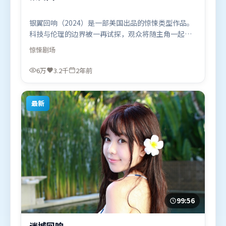
银翼回响（2024）是一部美国出品的惊悚类型作品。
科技与伦理的边界被一再试探，观众将随主角一起经
历道德震荡。人物关系网复杂却不凌乱，每场对手戏
惊悚
剧场
都推动信息增量。由丹尼斯·维伦纽瓦执导，张家
辉、基里安·墨菲、黄渤，刘德华等联袂出演。影片
6万
3.2千
2年前
于2024年5月5日（美国）在部分地区首映上线，适合
喜欢惊悚题材的观众观看。
最新
99:56
迷城回响