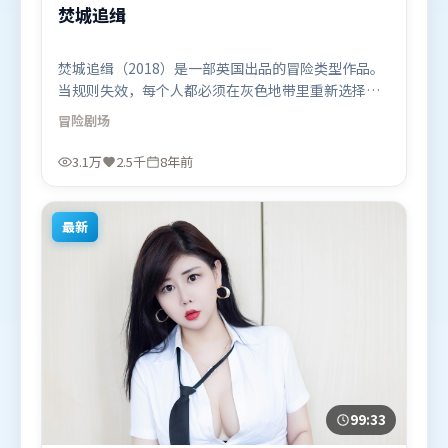
焚城追缉
焚城追缉（2018）是一部英国出品的冒险类型作品。
当规则失效，每个人都必须在灰色地带里重新选择立
场与底线。叙事线索多线并进，最终在关键节点收
冒险
剧场
束。由郭帆执导，杨紫、艾米莉·布朗特、提莫西·
查拉米，马东锡等联袂出演。影片于2018年3月15日
3.1万
2.5千
8年前
（英国）在部分地区首映上线，适合喜欢冒险题材的
观众观看。
最新
99:33