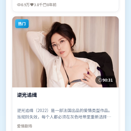
米、宋康昊，周迅等联袂出演。影片于2018年7月13
8.9万
3.8千
8年前
日（印度）在部分地区首映上线，适合喜欢战争题材
的观众观看。
热门
90:31
逆光追缉
逆光追缉（2022）是一部法国出品的爱情类型作品。
当规则失效，每个人都必须在灰色地带里重新选择立
场与底线。动作场面设计讲究空间与节奏，文戏部分
爱情
剧场
同样扎实耐嚼。由冯小刚执导，雷佳音、章子怡、周