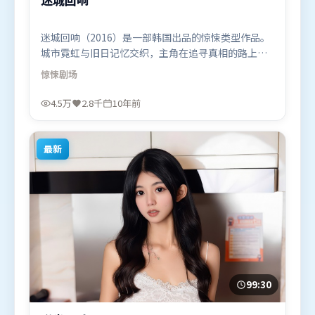
迷城回响（2016）是一部韩国出品的惊悚类型作品。
城市霓虹与旧日记忆交织，主角在追寻真相的路上不
断付出代价。视听风格统一而富有实验感，配乐与画
惊悚
剧场
面情绪贴合。由娄烨执导，宋康昊、长泽雅美、张
译，段奕宏、全智贤等联袂出演。影片于2016年1月
4.5万
2.8千
10年前
16日（韩国）在部分地区首映上线，适合喜欢惊悚题
材的观众观看。
最新
99:30