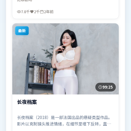
回扣同时完成。由乌尔善执导，阿米尔·汗、吴京、
汤姆·哈迪，木村拓哉、谭卓、易烊千玺等联袂出
7.8千
2千
2年前
演。影片于2023年9月3日（泰国）在部分地区首映上
线，适合喜欢犯罪题材的观众观看。
最新
99:25
长夜档案
长夜档案（2018）是一部法国出品的悬疑类型作品。
影片以克制镜头推进情绪，在细节里埋下反转，直至
最后一刻才揭开谜底。摄影与美术共同营造出强烈地