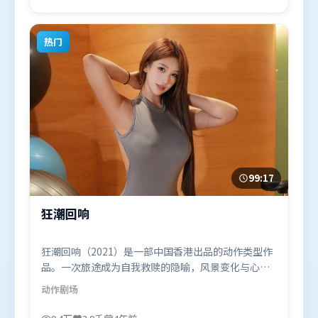
日（中国大陆）在部分地区首映上线，适合喜欢动漫
题材的观众观看。
热门
99:17
狂潮回响
狂潮回响（2021）是一部中国香港出品的动作类型作
品。一次旅途成为自我救赎的隐喻，风景变化与心境
转折彼此呼应。视听风格统一而富有实验感，配乐与
动作
剧场
画面情绪贴合。由毕赣执导，提莫西·查拉米、章子
怡、堺雅人，弗洛伦丝·皮尤、赵丽颖、刘德华等联