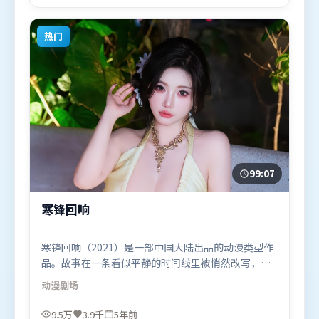
影片于2017年4月23日（泰国）在部分地区首映上
线，适合喜欢战争题材的观众观看。
热门
99:07
寒锋回响
寒锋回响（2021）是一部中国大陆出品的动漫类型作
品。故事在一条看似平静的时间线里被悄然改写，人
物被迫直面过去与现在的撕裂。群像刻画各有弧光，
动漫
剧场
配角亦承担叙事推进功能。由贾樟柯执导，宋康昊、
刘亦菲、周迅，肖战等联袂出演。影片于2021年7月5
9.5万
3.9千
5年前